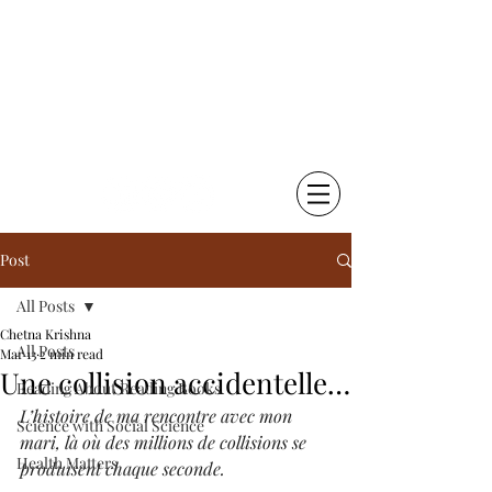
Chetna Krishna Becker
Little Things That Matter |
Writing & Photography
Post
All Posts
Chetna Krishna
All Posts
Mar 13
2 min read
Une collision accidentelle…
Reading About Reading Books
L’histoire de ma rencontre avec mon 
Science with Social Science
mari, là où des millions de collisions se 
Health Matters
produisent chaque seconde.